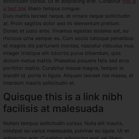
sollicitudin cursus. Ut et adipiscing erat. Curabitur
this is
a text link
libero tempus congue.
Duis mattis laoreet neque, et ornare neque sollicitudin
at. Proin sagittis dolor sed mi elementum pretium.
Donec et justo ante. Vivamus egestas sodales est, eu
rhoncus urna semper eu. Cum sociis natoque penatibus
et magnis dis parturient montes, nascetur ridiculus mus.
Integer tristique elit lobortis purus bibendum, quis
dictum metus mattis. Phasellus posuere felis sed eros
porttitor mattis. Curabitur massa magna, tempor in
blandit id, porta in ligula. Aliquam laoreet nisl massa, at
interdum mauris sollicitudin et.
Quisque this is a link nibh
facilisis at malesuada
Nullam tempus sollicitudin cursus. Nulla elit mauris,
volutpat eu varius malesuada, pulvinar eu ligula. Ut et
adipiscing erat. Curabitur adipiscing erat vel libero