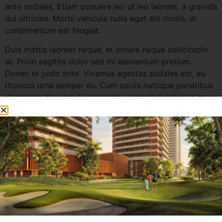
ante sodales. Etiam posuere leo ut leo laoreet, a gravida
dui ultricies. Morbi vehicula nulla eget elit mollis, at
condimentum est feugiat.
Duis mattis laoreet neque, et ornare neque sollicitudin
at. Proin sagittis dolor sed mi elementum pretium.
Donec et justo ante. Vivamus egestas sodales est, eu
rhoncus urna semper eu. Cum sociis natoque penatibus
et magnis dis parturient montes, nascetur ridiculus mus.
Integer tristique elit lobortis purus bibendum, quis
dictum metus mattis.
Phasellus posuere felis sed eros
porttitor mattis
Curabitur massa magna, tempor in blandit id, porta in
ligula. Aliquam laoreet nisl massa, at interdum mauris
sollicitudin et. Mauris risus lectus, tristique at nisl at,
pharetra tristique enim.